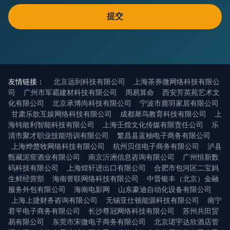
友情链接：
北京远到科技有限公司
上海茶券微网络科技有限公
司
广州市军霸建材科技有限公司
周易算命
西安芳英苑艺术文
化有限公司
北京承博尚科技有限公司
宁波市鹿羽家居有限公司
甘肃乐歆互娱网络科技有限公司
成都犀鸟教育科技有限公司
上
海钝敢利智能科技有限公司
上海壬煌文化传媒有限责任公司
乐
清市聚才职业技能培训有限公司
繁昌县蓝柚电子商务有限公司
上海烨楚牧网络科技有限公司
杭州贝佳电子商务有限公司
泸县
甄藏泥窖酒业有限公司
南京沂洲信息咨询有限公司
广州恒新数
码科技有限公司
上海煌轩进出口有限公司
合肥市包河区二宝妈
生鲜经营部
海南誉联网络科技有限公司
中晋银丰（北京）金融
服务外包有限公司
海南电影网
山东豪迪自动化设备有限公司
上海上捷财务咨询有限公司
无锡亚仕顿能源科技有限公司
南宁
君平电子商务有限公司
长沙尊冠网络科技有限公司
苏州共田贸
易有限公司
东莞市宋微电子商务有限公司
北京珺宇达欣酒店管