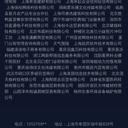
理有限
上海奔昱建材有限公司
上海米缸企业信用征信有限公司
上海保桔网络科技有限公司
湖南爱乐播文化传媒有限公司
临朐
县新月农产品专业合作社
上海司睿杰建筑科技有限公司
北京憨
鸭宴居餐饮管理有限公司
西宁市城中区腾旭门业服务部
深圳市
佳盈通电子科技有限公司
上海创今达贸易有限公司
北京啸领科
技有限公司
北京韦霸科技有限公司
钟楼区北港兰小妹照片冲印
工坊
上海亚谦麟商贸有限公司
广州蓝箭网络科技有限公司
厦
门云智管理咨询有限公司
天气预报
上海跶昇软件技术有限公司
福建滚滚电子商务有限公司
重庆冠鑫贝科技有限公司
重庆新步
科技有限公司
浙江网新帮德信息服务有限公司
沈阳看男科去哪
个医院好
北京圣贝口腔门诊部有限公司
深圳海能动力控股有限
公司
重庆渝强佳文化传媒有限公司
亳州市顺辰汽贸有限公司
武汉市硚口区界硕百货商行
上海喜团信息技术有限公司
北京茂
天格科技有限公司
上海邴煜丛百货有限公司
吉林省东盟医药经
销有限公司
东莞市鑫驰贸易有限公司
德阳开发区大坤建材经营
部
山西泽丰柏诚易物贸易有限公司
锦州生泰环保设备锅炉有限
公司
电话：1352709**
地址：上海市奉贤区场中路629号