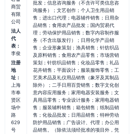
批发；信息咨询服务（不含许可类信息咨
商贸
询服务）；文艺创作；个人卫生用品销
有限
售；进出口代理；电器辅件销售；日用杂
公司
品销售；食用农产品批发；国内贸易代
法人
理；劳动保护用品销售；数字内容制作服
代
务（不含出版发行）；日用化学产品销
表：
售；企业形象策划；渔具销售；针纺织品
李俊
及原料销售；食用农产品零售；市场营销
注册
策划；针纺织品销售；化妆品零售；礼品
地
花卉销售；平面设计；服装服饰零售；工
址：
艺美术品及礼仪用品销售（象牙及其制品
上海
除外）；二手日用百货销售；数字文化创
市奉
意内容应用服务；家用电器安装服务；文
贤区
具用品零售；专业设计服务；家用电器销
场中
售；服装辅料销售；箱包销售；纸制品销
路
售；化妆品批发；日用品销售；特种劳动
629
防护用品销售；广告设计、代理；办公用
号
品销售。（除依法须经批准的项目外，凭